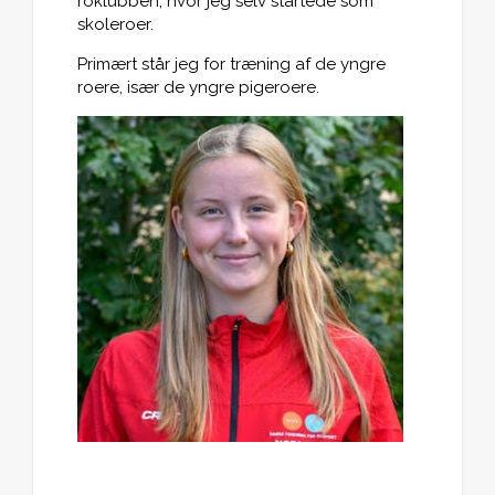
roklubben, hvor jeg selv startede som
skoleroer.
Primært står jeg for træning af de yngre
roere, især de yngre pigeroere.