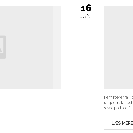
2
JUN.
med på det danske
Dansk firer impo
esterskaber i Tampere. Det gav
LÆS MERE