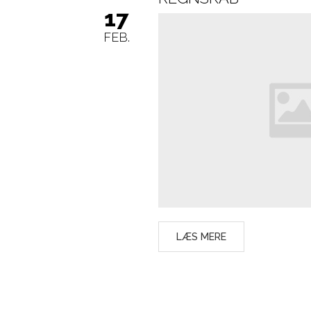
16
JUN.
Fem roere fra Holstebro Roklub var 
ungdomslandshold ved de nordiske m
seks guld- og fire sølvmedaljer.
LÆS MERE