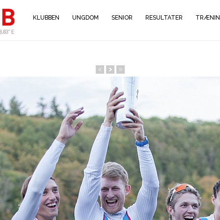
KLUBBEN
UNGDOM
SENIOR
RESULTATER
TRÆNI