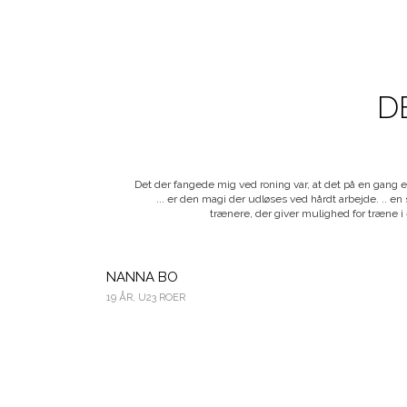
D
 andre. Et
Det der fangede mig ved roning var, at det på en gang e
g tændte
... er den magi der udløses ved hårdt arbejde. .. en
kurrere på
trænere, der giver mulighed for træne i 
aber fås i
NANNA BO
19 ÅR, U23 ROER