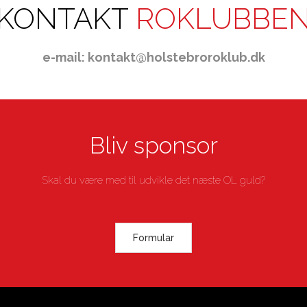
KONTAKT
ROKLUBBE
e-mail: kontakt@holstebroroklub.dk
Bliv sponsor
Skal du være med til udvikle det næste OL guld?
Formular