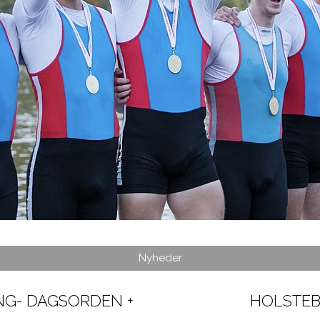
Nyheder
OG FOR SIG AF…
HOLSTEB