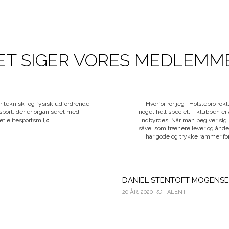
ET SIGER VORES MEDLEMM
r teknisk- og fysisk udfordrende!
Hvorfor ror jeg i Holstebro ro
 sport, der er organiseret med
noget helt specielt. I klubben 
et elitesportsmiljø
indbyrdes. Når man begiver sig 
såvel som trænere lever og ånder
har gode og trykke rammer for 
DANIEL STENTOFT MOGENS
20 ÅR, 2020 RO-TALENT