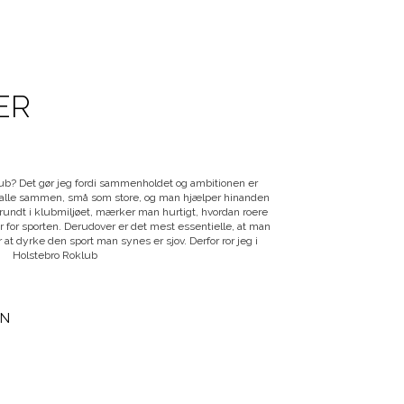
ER
klub? Det gør jeg fordi sammenholdet og ambitionen er
Denne sim
er alle sammen, små som store, og man hjælper hinanden
unikt f
rundt i klubmiljøet, mærker man hurtigt, hvordan roere
lysten i 
 for sporten. Derudover er det mest essentielle, at man
topniveau
at dyrke den sport man synes er sjov. Derfor ror jeg i
Holstebro Roklub
CHRISTIAN
EN
16 ÅR, UNGDO